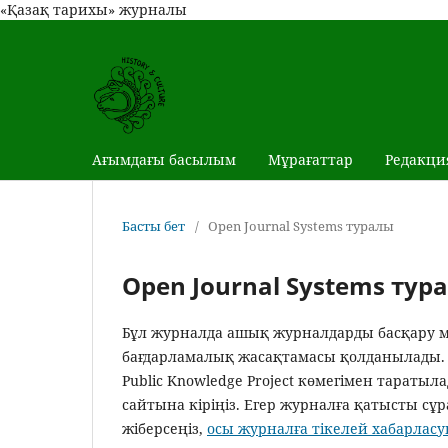
«Қазақ тарихы» журналы
Ағымдағы басылым
Мұрағаттар
Редакци
Басты бет
/
Open Journal Systems туралы
Open Journal Systems тур
Бұл журналда ашық журналдарды басқару мен
бағдарламалық жасақтамасы қолданылады. Б
Public Knowledge Project көмегімен таратыл
сайтына кіріңіз. Егер журналға қатысты с
жіберсеңіз,
осы журналға тікелей хабарла