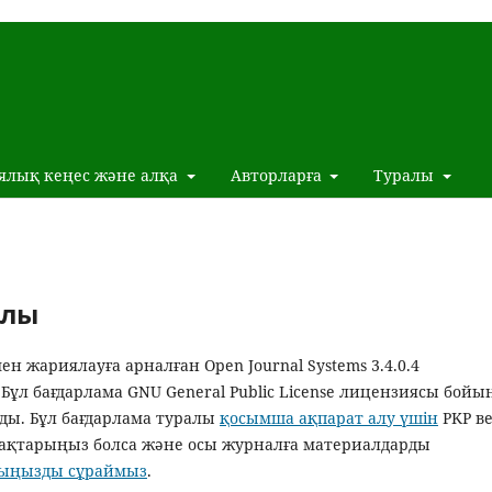
ялық кеңес және алқа
Авторларға
Туралы
алы
 жариялауға арналған Open Journal Systems 3.4.0.4
ұл бағдарлама GNU General Public License лицензиясы бой
ады. Бұл бағдарлама туралы
қосымша ақпарат алу үшін
PKP ве
ұрақтарыңыз болса және осы журналға материалдарды
суыңызды сұраймыз
.