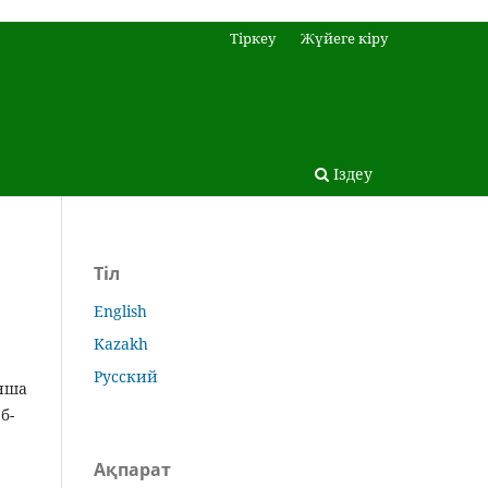
Тіркеу
Жүйеге кіру
Іздеу
Тіл
English
Kazakh
Русский
ынша
б-
Ақпарат