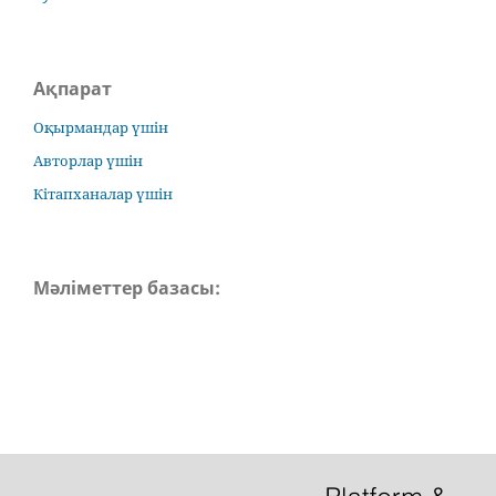
Ақпарат
Оқырмандар үшін
Авторлар үшін
Кітапханалар үшін
Мәліметтер базасы: