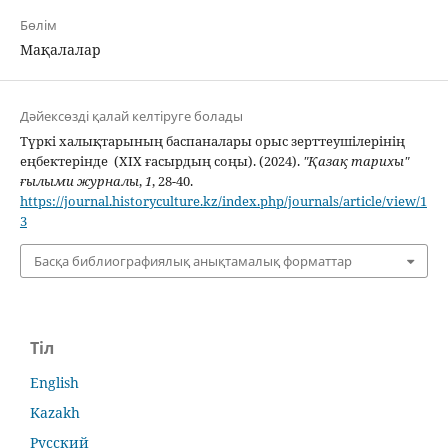
Бөлім
Мақалалар
Дәйексөзді қалай келтіруге болады
Түркі халықтарының баспаналары орыс зерттеушілерінің
еңбектерінде (ХІХ ғасырдың соңы). (2024).
"Қазақ тарихы"
ғылыми журналы
,
1
, 28-40.
https://journal.historyculture.kz/index.php/journals/article/view/1
3
Басқа библиографиялық анықтамалық форматтар
Тіл
English
Kazakh
Русский