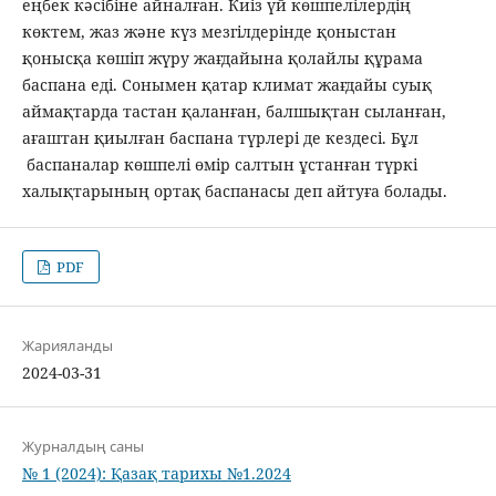
еңбек кәсібіне айналған. Киіз үй көшпелілердің
көктем, жаз және күз мезгілдерінде қоныстан
қонысқа көшіп жүру жағдайына қолайлы құрама
баспана еді. Сонымен қатар климат жағдайы суық
аймақтарда тастан қаланған, балшықтан сыланған,
ағаштан қиылған баспана түрлері де кездесі. Бұл
баспаналар көшпелі өмір салтын ұстанған түркі
халықтарының ортақ баспанасы деп айтуға болады.
PDF
Жарияланды
2024-03-31
Журналдың саны
№ 1 (2024): Қазақ тарихы №1.2024