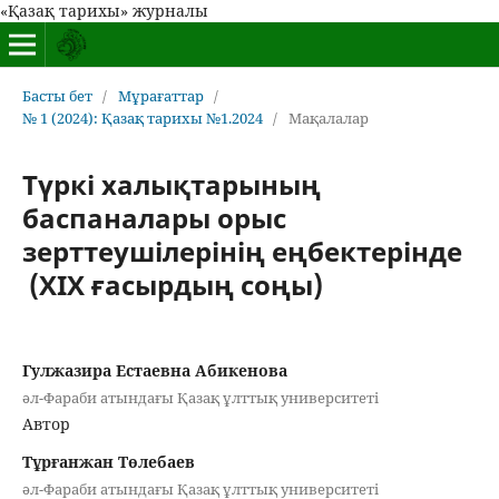
«Қазақ тарихы» журналы
Басты бет
/
Мұрағаттар
/
№ 1 (2024): Қазақ тарихы №1.2024
/
Мақалалар
Түркі халықтарының
баспаналары орыс
зерттеушілерінің еңбектерінде
(ХІХ ғасырдың соңы)
Гулжазира Естаевна Абикенова
әл-Фараби атындағы Қазақ ұлттық университеті
Автор
Тұрғанжан Төлебаев
әл-Фараби атындағы Қазақ ұлттық университеті