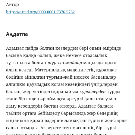
Автор
https://orcid.org/0000-0001-7376-9732
Аңдатпа
Адамзат пайда болған кездерден бері оның өмірінде
басына қалқа болып, жеке немесе отбасылық
тұтыныста болған
тұрғын-жайлар
маңызды орын
алып келеді. Материалдық мәдениеттің құрамдас
бөлігіне айналған тұрғын-жай немесе баспаналар
алғашқы қауымдық қоғам кезеңіндегі үңгірлерден
бастап, жер үстіндегі қарапайым
күркелерден
тұрды
және біртіндеп әр аймақта әртүрлі қалыптасу мен
даму кезеңдерін бастан өткерді. Адамзат баласы
табиғи ортаға бейімделу барысында жер бедерінің
ыңғайына қарай өздеріне лайықтап тұрғын-жайларды
салып отырды. Аз зерттелген мәселенің бірі түркі
халықтарының баспанасының тарихы болып