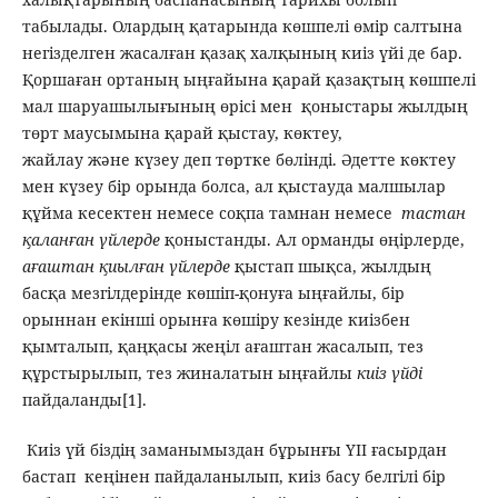
табылады. Олардың қатарында көшпелі өмір салтына
негізделген жасалған қазақ халқының киіз үйі де бар.
Қоршаған ортаның ыңғайына қарай қазақтың көшпелі
мал шаруашылығының өрісі мен қоныстары жылдың
төрт маусымына қарай қыстау, көктеу,
жайлау және күзеу деп төртке бөлінді. Әдетте көктеу
мен күзеу бір орында болса, ал қыстауда малшылар
құйма кесектен немесе соқпа тамнан немесе
тастан
қаланған үйлерде
қоныстанды. Ал орманды өңірлерде,
ағаштан қиылған үйлерде
қыстап шықса, жылдың
басқа мезгілдерінде көшіп-қонуға ыңғайлы, бір
орыннан екінші орынға көшіру кезінде киізбен
қымталып, қаңқасы жеңіл ағаштан жасалып, тез
құрстырылып, тез жиналатын ыңғайлы
киіз үйді
пайдаланды[1].
Киіз үй біздің заманымыздан бұрынғы ҮІІ ғасырдан
бастап кеңінен пайдаланылып, киіз басу белгілі бір