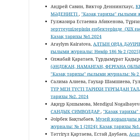
Андрей Савин, Виктор Деннингхаус,
К
МӘДЕНИЕТІ
,
"Қазақ тарихы" ғылыми ж
Гулжазира Естаевна Абикенова, Тұрға
зерттеушілерінің еңбектерінде (ХІХ 
Қазақ тарихы №1.2024
Araylym Kairatova,
АЛТЫН ОРДА ДӘУІР
ғылыми журналы: Нөмір 186 № 2 (2025)
Олжабай Қаратаев, Тұрдымұрат Қадыр
(ӘНДІЖАН, НАМАНГАН, ФЕРҒАНА ОБ
"Қазақ тарихы" ғылыми журналы: № 2 (
Салима Алиева, Гаухар Шамшиева, Гу
ТҮР МЕН ТҮСТІ ТАРИХИ ТҰРҒЫДАН ТА
тарихы №2. 2024
Ақнұр Қошымова, Mendigul Nogaibayev
САНДЫҚ СИМВОЛДАР
,
"Қазақ тарихы"
Әзірбек Бақтыбаев,
Музей қорындағы 
журналы: № 1 (2024): Қазақ тарихы №1
Тәттігүл Қартаева, Естай Даубаев,
Асат