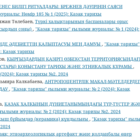
ЕҢЕС БИЛІГІ РИТУАЛДАРЫ: БРЕЖНЕВ ДӘУІРІНІҢ САЯСИ
урналы: Нөмір 185 № 1 (2025): Қазақ тарихы
нжан Төлебаев,
Түркі халықтарының баспаналары орыс
ғасырдың соңы)
,
"Қазақ тарихы" ғылыми журналы: № 1 (2024):
ІНДЕ ӘДЕБИЕТТІҢ ҚАЛЫПТАСУЫ МЕН ДАМУЫ
,
"Қазақ тарихы"
: Қазақ тарихы
ов,
ҚЫРҒЫЗДАРДЫҢ ҚАЗІРГІ ӨЗБЕКСТАН ТЕРРИТОРИЯСЫНДА
ЛЫСТАРЫ) ҚОНЫСТАНУ ТАРИХЫ ЖӘНЕ ЭТНИКАЛЫҚ ҚҰРАМЫ
,
2024): Қазақ тарихы №2. 2024
льмира Калкабаева,
АНТРОПОЦЕНТРЛІК МАҚАЛ-МӘТЕЛДЕРДЕГ
ЛДАУ
,
"Қазақ тарихы" ғылыми журналы: № 2 (2024): Қазақ
a,
ҚАЗАҚ ХАЛҚЫНЫҢ ДҮНИЕТАНЫМЫНДАҒЫ ТҮР-ТҮСТЕР ЖӘ
 ғылыми журналы: № 2 (2024): Қазақ тарихы №2. 2024
қыш бұйымдар (керамика) құндылығы
,
"Қазақ тарихы" ғыл
.2024
аяқ: этноархеологиялық артефакт және қолданбалы өнер