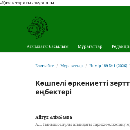
«Қазақ тарихы» журналы
Ағымдағы басылым
Мұрағаттар
Редакци
Басты бет
/
Мұрағаттар
/
Нөмір 189 № 1 (2026)
Көшпелі өркениетті зерт
еңбектері
Айгүл Әлімбаева
А.Т. Тынышбайұлы атындағы тарихи-өлкетану м