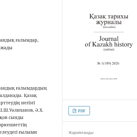
тандық ғалымдар,
и жады
отандық ғалымдардың
алданады. Қазақ
ттеудің негізгі
.Ш.Уәлиханов, Ә.Х.
PDF
ақов сынды
өркениеттің
елеудегі ғылыми
Жарияланды