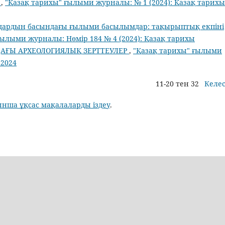
ы
,
"Қазақ тарихы" ғылыми журналы: № 1 (2024): Қазақ тарихы
лдардың басындағы ғылыми басылымдар: тақырыптық екпіні
ғылыми журналы: Нөмір 184 № 4 (2024): Қазақ тарихы
АҒЫ АРХЕОЛОГИЯЛЫҚ ЗЕРТТЕУЛЕР
,
"Қазақ тарихы" ғылыми
.2024
11-20 тен 32
Келес
ынша ұқсас мақалаларды іздеу
.