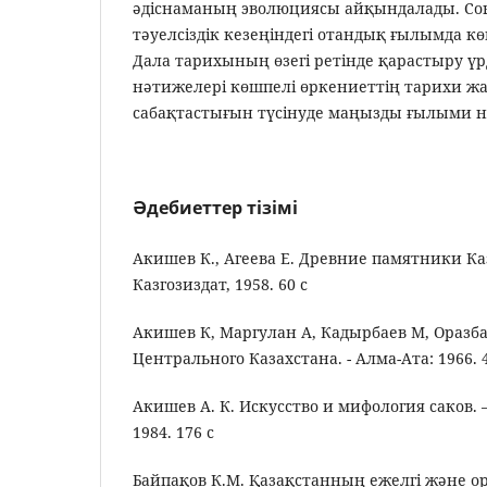
әдіснаманың эволюциясы айқындалады. Со
тәуелсіздік кезеңіндегі отандық ғылымда к
Дала тарихының өзегі ретінде қарастыру үрді
нәтижелері көшпелі өркениеттің тарихи ж
сабақтастығын түсінуде маңызды ғылыми не
Әдебиеттер тізімі
Акишев К., Агеева Е. Древние памятники Ка
Казгозиздат, 1958. 60 с
Акишев К, Маргулан А, Кадырбаев М, Оразба
Центрального Казахстана. - Алма-Aтa: 1966. 
Акишев А. К. Искусство и мифология саков. 
1984. 176 с
Байпақов К.М. Қазақстанның ежелгі және о