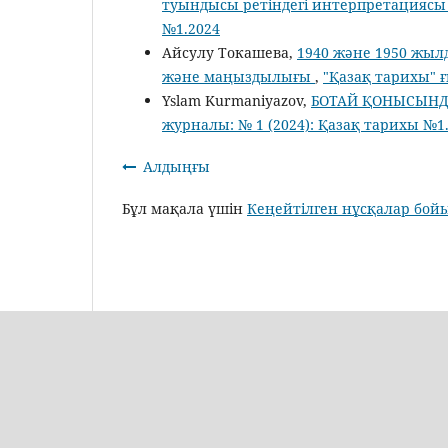
туындысы ретіндегі интерпретацияс
№1.2024
Айсулу Токашева,
1940 және 1950 жы
және маңыздылығы
,
"Қазақ тарихы" 
Yslam Kurmaniyazov,
БОТАЙ ҚОНЫСЫНД
журналы: № 1 (2024): Қазақ тарихы №1
Алдыңғы
Бұл мақала үшін
Кеңейтілген нұсқалар бой