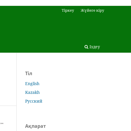
Тіркеу
Жүйеге кіру
Іздеу
Тіл
English
Kazakh
Русский
Ақпарат