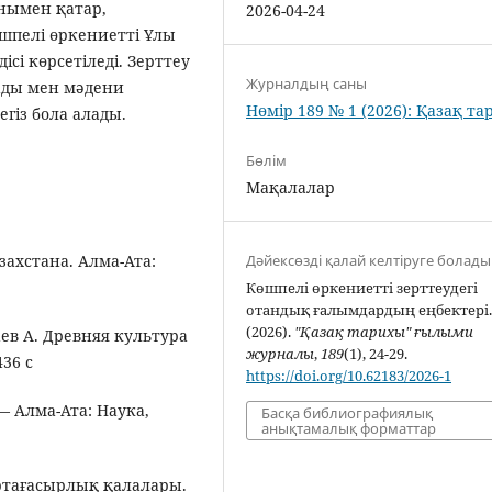
нымен қатар,
2026-04-24
өшпелі өркениетті Ұлы
сі көрсетіледі. Зерттеу
Журналдың саны
ады мен мәдени
Нөмір 189 № 1 (2026): Қазақ т
гіз бола алады.
Бөлім
Мақалалар
захстана. Алма-Ата:
Дәйексөзді қалай келтіруге болады
Көшпелі өркениетті зерттеудегі
отандық ғалымдардың еңбектері
(2026).
"Қазақ тарихы" ғылыми
ев А. Древняя культура
журналы
,
189
(1), 24-29.
436 с
https://doi.org/10.62183/2026-1
— Алма-Ата: Наука,
Басқа библиографиялық
анықтамалық форматтар
ртағасырлық қалалары.