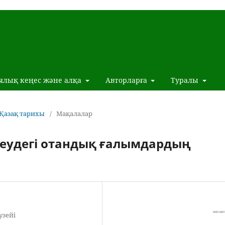
ялық кеңес және алқа
Авторларға
Туралы
: Қазақ тарихы
/
Мақалалар
теудегі отандық ғалымдардың
узейі