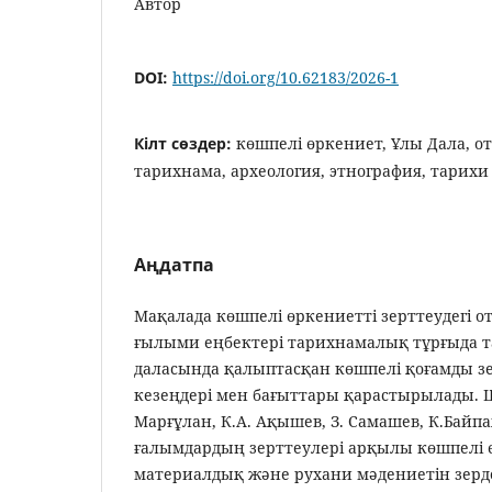
Автор
DOI:
https://doi.org/10.62183/2026-1
Кілт сөздер:
көшпелі өркениет, Ұлы Дала, о
тарихнама, археология, этнография, тарих
Аңдатпа
Мақалада көшпелі өркениетті зерттеудегі 
ғылыми еңбектері тарихнамалық тұрғыда т
даласында қалыптасқан көшпелі қоғамды зер
кезеңдері мен бағыттары қарастырылады. Ш
Марғұлан, К.А. Ақышев, З. Самашев, К.Байп
ғалымдардың зерттеулері арқылы көшпелі 
материалдық және рухани мәдениетін зерд