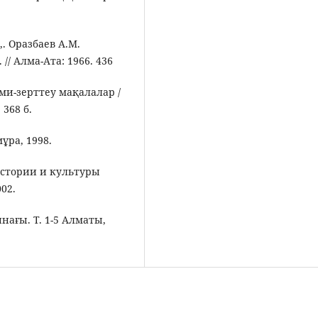
,. Оразбаев А.М.
/ Алма-Aтa: 1966. 436
и-зерттеу мақалалар /
 368 б.
ұра, 1998.
истории и культуры
02.
ағы. Т. 1-5 Алматы,