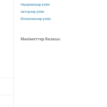
Оқырмандар үшін
Авторлар үшін
Кітапханалар үшін
Мәліметтер базасы: