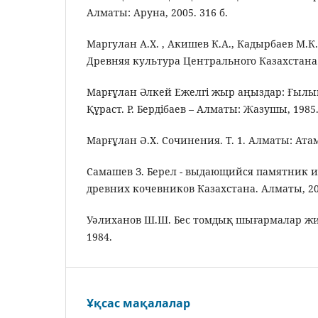
Алматы: Аруна, 2005. 316 б.
Маргулан А.X. , Акишев К.А., Кадырбаев М.К.
Древняя культура Центрального Казахстана. /
Марғұлан Әлкей Ежелгі жыр аңыздар: Ғылым
Құраст. Р. Бердібаев – Алматы: Жазушы, 1985.
Марғұлан Ә.Х. Сочинения. Т. 1. Алматы: Атам
Самашев З. Берел - выдающийся памятник 
древних кочевников Казахстана. Алматы, 20
Уәлиханов Ш.Ш. Бес томдық шығармалар жин
1984.
Ұқсас мақалалар